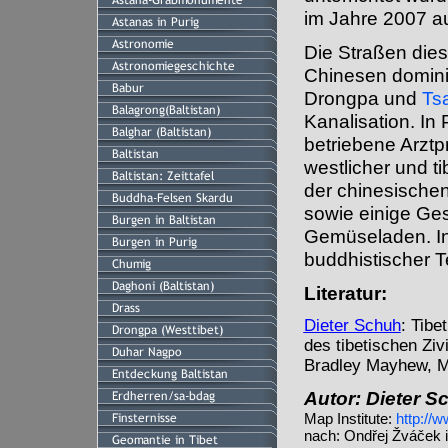
im Jahre 2007 au
Die Straßen dies
Chinesen domini
Drongpa und
Ts
Kanalisation. In
betriebene Arztp
westlicher und ti
der chinesischen
sowie einige Ges
Gemüseladen. In 
buddhistischer 
Literatur:
Dieter Schuh
: Tibe
des tibetischen Zivi
Bradley Mayhew, Mi
Autor: Dieter S
Map Institute:
http://
nach: Ondřej Žváček 