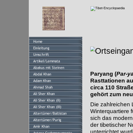
Paryang (
Par-y
Rasttationen au
circa 110 Straß
gehört zum neu
Die zahlreichen
Winterquartiere 
sich das modern
der tibetischer 
unterrichtet wur