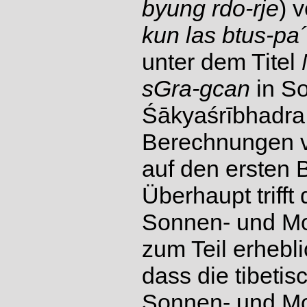
byung rdo-rje
) 
kun las btus-pa´
unter dem Titel
sGra-gcan
in So
Śākyaśrībhadra
Berechnungen v
auf den ersten 
Überhaupt trifft
Sonnen- und Mon
zum Teil erhebli
dass die tibeti
Sonnen- und Mon