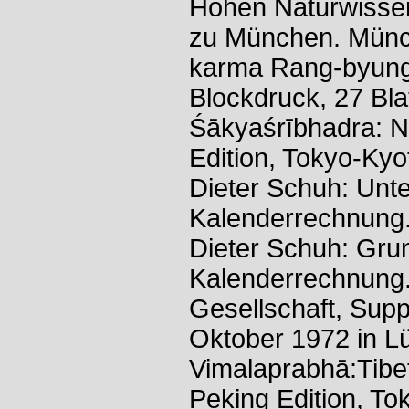
Hohen Naturwissens
zu München. Mün
karma Rang-byung r
Blockdruck, 27 Bla
Śākyaśrībhadra: Nyi
Edition, Tokyo-Kyo
Dieter Schuh: Unt
Kalenderrechnung
Dieter Schuh: Gru
Kalenderrechnung.
Gesellschaft, Suppl
Oktober 1972 in L
Vimalaprabhā:Tibeti
Peking Edition, To