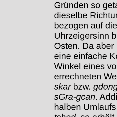
Gründen so geta
dieselbe Richtu
bezogen auf di
Uhrzeigersinn 
Osten. Da aber n
eine einfache K
Winkel eines vo
errechneten Wer
skar
bzw.
gdong
sGra-gcan
. Add
halben Umlaufs 