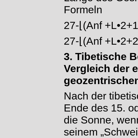
Formeln
27-⌊(Anf +L•2+1
27-⌊(Anf +L•2+2
3. Tibetische 
Vergleich der 
geozentrische
Nach der tibetis
Ende des 15. o
die Sonne, wen
seinem „Schweif