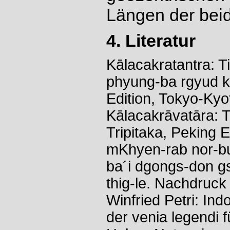
Längen der bei
4. Literatur
Kālacakratantra: T
phyung-ba rgyud ky
Edition, Tokyo-Kyo
Kālacakrāvatāra: Ti
Tripitaka, Peking 
mKhyen-rab nor-bu
ba´i dgongs-don gs
thig-le. Nachdruc
Winfried Petri: Ind
der venia legendi 