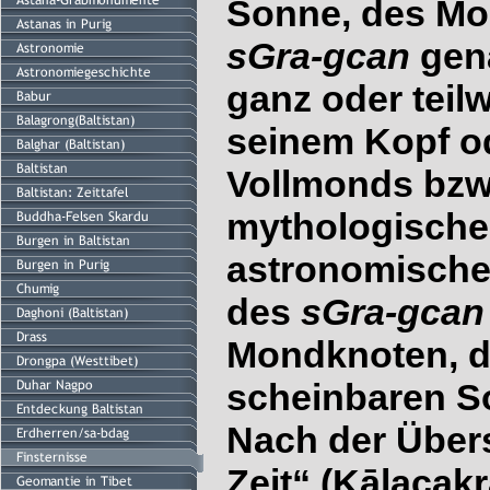
Sonne, des Mo
sGra-gcan
gena
ganz oder teil
seinem Kopf o
Vollmonds bzw
mythologische
astronomische
des
sGra-gca
Mondknoten, d.
scheinbaren S
Nach der Über
Zeit“ (Kālacakr