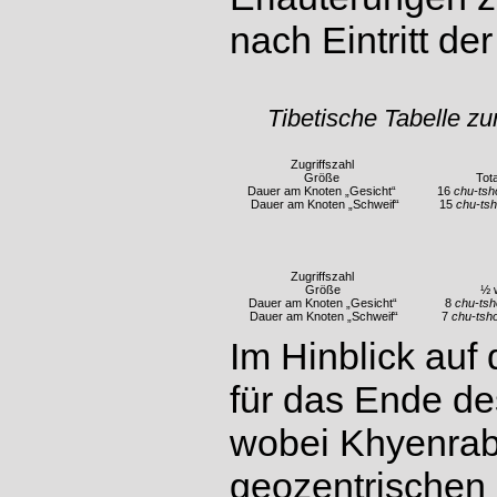
nach Eintritt de
Tibetische Tabelle z
Zugriffszahl
Größe
Tot
Dauer am Knoten „Gesicht“
16
chu-tsh
Dauer am Knoten „Schweif“
15
chu-ts
Zugriffszahl
Größe
½ 
Dauer am Knoten „Gesicht“
8
chu-ts
Dauer am Knoten „Schweif“
7
chu-tsh
Im Hinblick au
für das Ende de
wobei Khyenrab
geozentrischen