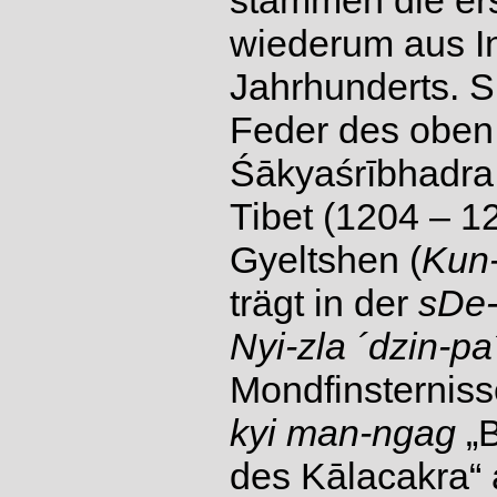
stammen die ers
wiederum aus In
Jahrhunderts. Si
Feder des oben
Śākyaśrībhadra 
Tibet (1204 – 1
Gyeltshen
(
Kun-
trägt in der
sDe
Ny
i-zla ´dzin-pa´
Mondfinsterniss
kyi man-ngag
„B
des Kālacakra“ a