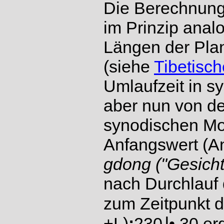
Die Berechnung
im Prinzip anal
Längen der Pla
(siehe
Tibetisc
Umlaufzeit in 
aber nun von de
synodischen Mo
Anfangswert (An
gdong ("Gesicht
nach Durchlauf 
zum Zeitpunkt d
+L)
:
230⌋• 30 er