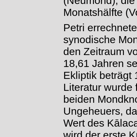
(Neumond), die 
Monatshälfte (V
Petri errechnete
synodische Mon
den Zeitraum v
18,61 Jahren se
Ekliptik beträgt
Literatur wurde
beiden Mondkno
Ungeheuers, das
Wert des Kālac
wird der erste 