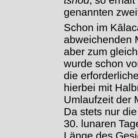
tshod
, so erhäl
genannten zwei
Schon im Kālacak
abweichenden M
aber zum gleich
wurde schon von
die erforderlic
hierbei mit Hal
Umlaufzeit der
Da stets nur d
30. lunaren Tage
Länge des Gesi