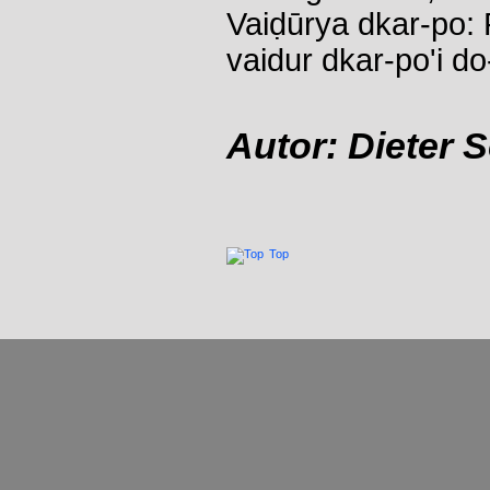
Vaiḍūrya dkar-po: 
vaidur dkar-po'i d
Autor: Dieter 
Top