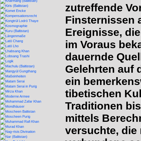
zutreffende Vo
Finsternissen
Ereignisse, di
im Voraus beka
dauernde Quell
Gelehrten auf 
ein bemerkens
tibetischen Ku
Traditionen bis
mittels Berec
versuchte, die