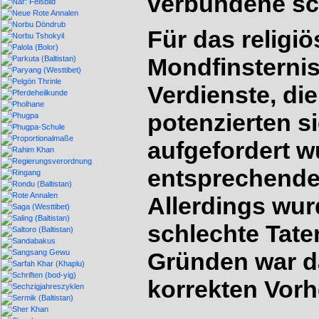
verbundene sc
Für das religi
Mondfinsterni
Verdienste, di
potenzierten s
aufgefordert w
entsprechenden
Allerdings wu
schlechte Tate
Gründen war da
korrekten Vorh