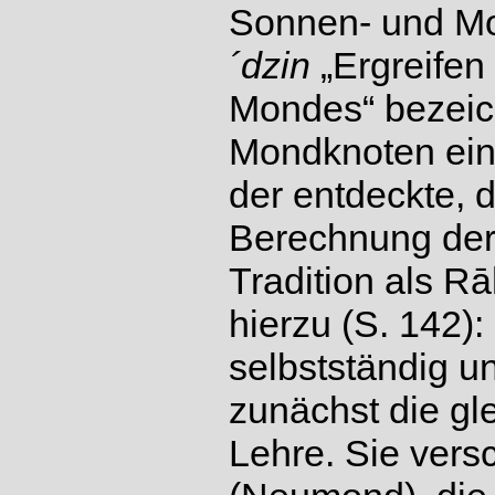
Sonnen- und Mo
´dzin
„Ergreifen
Mondes“ bezeich
Mondknoten eine
der entdeckte, 
Berechnung der 
Tradition als R
hierzu (S. 142)
selbstständig u
zunächst die gl
Lehre. Sie vers