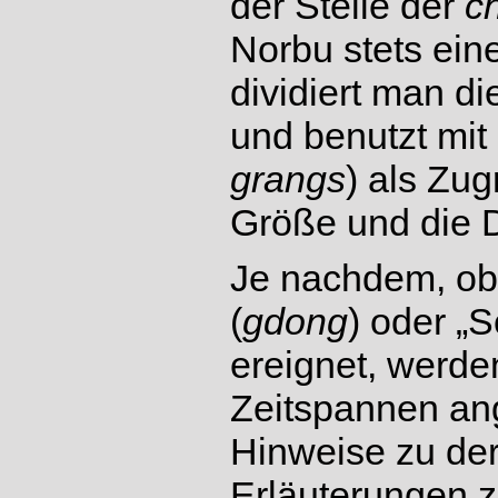
der Stelle der
c
Norbu stets eine
dividiert man di
und benutzt mit
grangs
) als Zug
Größe und die D
Je nachdem, ob
(
gdong
) oder „S
ereignet, werden
Zeitspannen an
Hinweise zu der 
Erläuterungen z