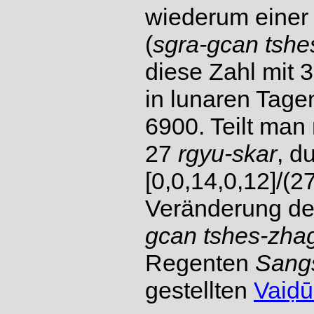
wiederum einer
(
sgra-gcan tshes
diese Zahl mit 
in lunaren Tagen
6900. Teilt man
27
rgyu-skar
, d
[0,0,14,0,12]/(2
Veränderung de
gcan tshes-zhag
Regenten
Sangs
gestellten
Vaiḍū