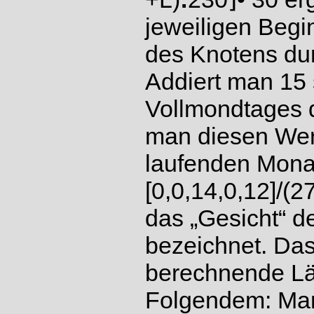
jeweiligen Begi
des Knotens dur
Addiert man 15 
Vollmondtages d
man diesen Wer
laufenden Monat
[0,0,14,0,12]/(2
das „Gesicht“ 
bezeichnet. Das
berechnende Lä
Folgendem: Man